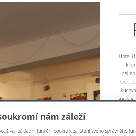
Hotel U
klid
nejlep
Genius 
kuchyni
správná 
objedn
soukromí nám záleží
oužívají základní funkční cookie k zajištění svého správného fun