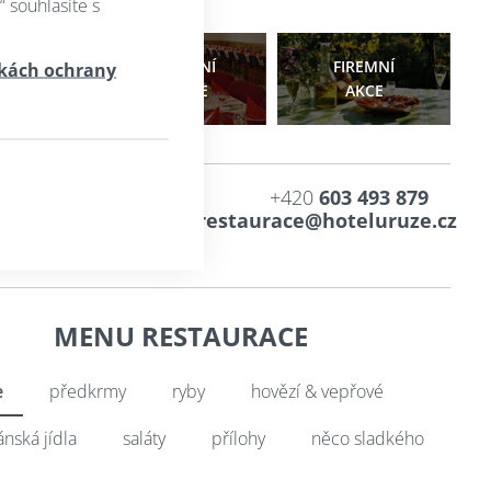
“ souhlasíte s
UTY
SVATEBNÍ
FIREMNÍ
kách ochrany
RSTVENÍ
TABULE
AKCE
+420
603 493 879
VUJTE SI STŮL
restaurace@hoteluruze.cz
i kapacitní možnosti
ky.
MENU RESTAURACE
e
předkrmy
ryby
hovězí & vepřové
ánská jídla
saláty
přílohy
něco sladkého