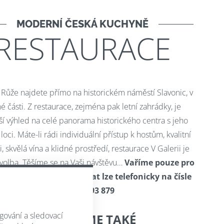
MODERNÍ ČESKÁ KUCHYNĚ
RESTAURACE
 Růže najdete přímo na historickém náměstí Slavonic, v
né části. Z restaurace, zejména pak letní zahrádky, je
ší výhled na celé panorama historického centra s jeho
loci. Máte-li rádi individuální přístup k hostům, kvalitní
, skvělá vína a klidné prostředí, restaurace V Galerii je
volba. Těšíme se na Vaši návštěvu…
Vaříme pouze pro
ané skupiny, objednávat lze telefonicky na čísle
+420 603 493 879
gování a sledovací
ZAJIŠŤUJEME TAKÉ