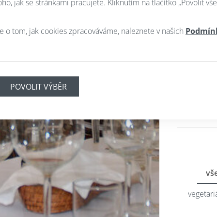
o, jak se stránkami pracujete. Kliknutím na tlačítko „Povolit vše
RA
e o tom, jak cookies zpracováváme, naleznete v našich
Podmín
A OBČE
REZER
Ověřte s
telefonic
vš
vegetari