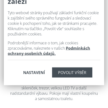
záleží
centru Slavonic.
Záleží nám na tom, jak se u
nás cítíte.
Každý pokoj má trošku jinou atmosféru,
Tyto webové stránky používají základní funkční cookie
styl a výbavu, ovšem všechny jsou útulné a
k zajištění svého správného fungování a sledovací
komfortní. Dýchne na Vás moderní současnost,
cookie k pochopení toho, jak se stránkami pracujete.
hřejivé přírodní dřevo, ale i dávná historie, to vše lze
Kliknutím na tlačítko „Povolit vše“ souhlasíte s
najít v našich pokojích. Jste-li milovníky vína, můžete
používáním cookies.
si svůj pokoj vybrat i podle oblíbené odrůdy.
Hotel
U Růže disponuje 16 stylovými pokoji
Podrobnější informace o tom, jak cookies
s celkovou kapacitou 34 standardních lůžek a
zpracováváme, naleznete v našich
Podmínkách
možností dalších 7 přistýlek.
12 pokojů je v
ochrany osobních údajů.
hlavní budově a 4 nové luxusní apartmány jsou
situovány v nové budově, přístupné z dvorního
traktu hotelu.
Všechny pokoje
jsou
nekuřácké,
certifikované v kategorii hotel****
,
NASTAVENÍ
mají kvalitní WiFi připojení, minibar, kávový a čajový
set zdarma, kuchyňku se základní sadou nádobí a
skleniček, trezor, velkou LED TV a další
nadstandardní výbavu. Pokoje mají vlastní koupelnu
a samostatnou toaletu.