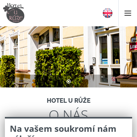
HOTEL U RŮŽE
O NÁS
Na vašem soukromí nám
Jsme butikový vinařský hotel v historickém